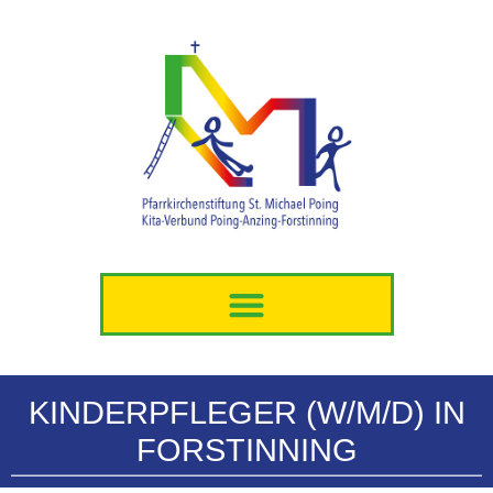
Zum
Inhalt
springen
KINDERPFLEGER (W/M/D) IN
FORSTINNING